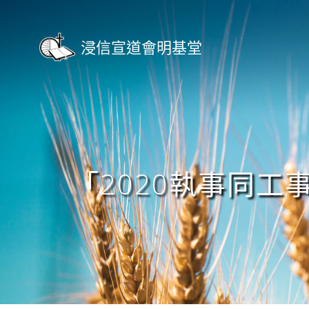
Skip
to
content
浸信宣道會明基堂
「2020執事同工