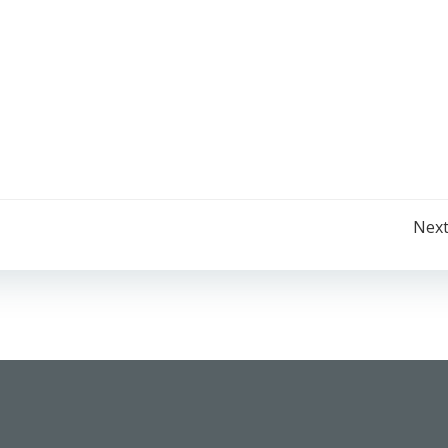
Post
Next
navigation