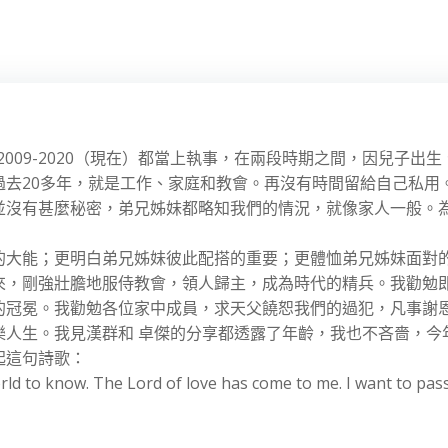
和 2009-2020（現在）都當上執事，在兩段時期之間，因兒子出生
過去20多年，就是工作、家庭和教會。再沒有時間留給自己私用
並沒有甚麼秘密，弟兄姊妹都略知我們的情況，就像家人一般。
的大能；更明白弟兄姊妹彼此配搭的重要；更體恤弟兄姊妹面對
來，剛強壯膽地服侍教會，領人歸主，成為時代的精兵。我勸勉
的冠冕。我勸勉各位家中成員，求天父饒恕我們的過犯，凡事謝
人生。我見漢群和 卓傑的分享都透露了年齡，我也不吝嗇，今
起這句詩歌：
orld to know. The Lord of love has come to me. I want to pass