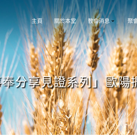
主頁
關於本堂
教會消息
聚
事奉分享見證系列」歐陽振