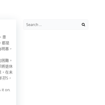
Search
for:
、患
。都是
為明基，
的困難。
即將退休
恩，在未
年孖5，
 it on.