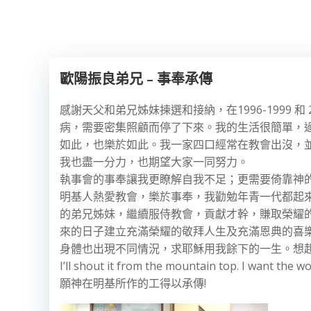
歐陽振良弟兄 – 事奉承傳
感謝天父和弟兄姊妹揀選和接納，在1996-1999 
病，需要密集照顧而停了下來。我的生活很簡單，
如此，也樂於如此。我一家四口經常在教會出沒，
我也盡一分力，也期望大家一同努力。
執事會的事奉讓我更瞭解自我不足；更需要倚靠神
明基人熱愛教會，樂於事奉，我勸勉年青一代都起
的弟兄姊妹，繼續服侍教會，貢獻才幹，賺取榮耀
來的日子建立充滿榮耀的敬拜人生及充滿恩典的喜樂
身體也出現不同情況，求耶穌用我餘下的一生。想
I’ll shout it from the mountain top. I want the w
願神在明基所作的工得以承傳!