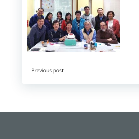
Post
Previous post
navigation