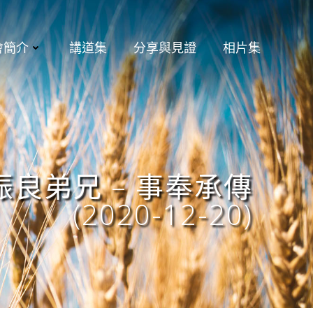
會簡介
講道集
分享與見證
相片集
良弟兄 – 事奉承傳
(2020-12-20)