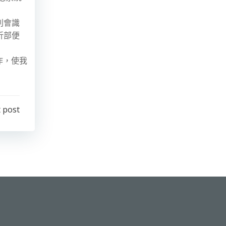
別會識
折部便
作，使我
 post