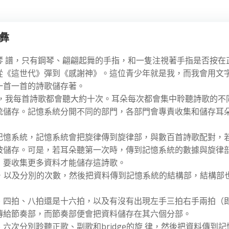
彝
琴 譜，只有鋼琴、翩翩起舞的手指，和一隻注視著手指是否按在
從《這世代》彈到《感謝神》。這位青少年就是我，而我會用文
一首一首的詩歌儲存著。
給我時，我每首詩歌都會聽大約十次。耳朵每次都會集中聆聽詩歌的不
統儲存。記憶系統分開不同的部門，各部門會專責收集和儲存耳
記憶系統，記憶系統會把旋律傳到旋律部，與數百首詩歌配對，
被儲存。可是，若耳朵聽第一次時，傳到記憶系統的數據與旋律
，要收集更多資料才能儲存這詩歌。
ge，以及分別的次數，然後把資料傳到記憶系統的結構部，結構部
、四拍、八拍還是十六拍，以及有沒有出現左手三拍右手兩拍（
傳給節奏部，而節奏部便會把資料儲存在其六個分部。
次分別聆聽正歌、副歌和bridge的旋 律，然後把資料傳到記