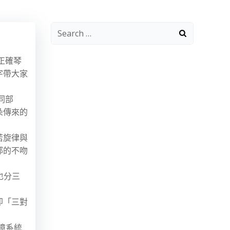
Search
for:
正確琴
字帶大家
同部
朵傳來的
若旋律與
部的不吻
也分三
即「三對
憶系統