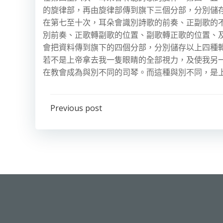
的旋律部，再由旋律部傳到旗下三個分部，分別儲
在第七至十次，耳朵會識別詩歌的前奏、正副歌的不
別前奏、正歌轉副歌的位置、副歌轉正歌的位置、及
會把資料傳到旗下的四個分部，分別儲存以上四種
若不是上帝拿去我一隻眼睛的全部視力，及使我另
在教會成為與別不同的司琴。而這種與別不同，是
Post
Previous post
navigation