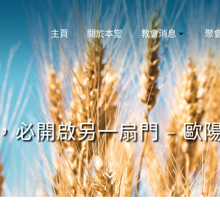
主頁
關於本堂
教會消息
聚
開啟另一扇門 – 歐陽尚彝 