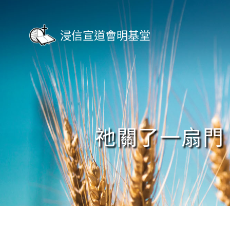
Skip
to
content
浸信宣道會明基堂
祂關了一扇門，必