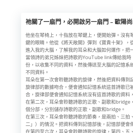
祂關了一扇門，必開啟另一扇門 – 歐陽尚
他坐在琴椅上，十指放在琴鍵上，便開始彈。沒有
鍵的眼睛。他從《將天敞開》彈到《寶貴十架》，
進入我的大腦，了解我的耳朵和大腦如何運作，把
當領詩的弟兄姊妹把詩歌的YouTube link傳
份，以收集不同的資料，然後傳送至大腦的記憶系
不同資料。
耳朵在第一次會聆聽詩歌的旋律，然後把資料傳到
旋律部的數據吻合，便會通知記憶系統這首詩歌已
合，旋律部便會通知記憶系統沒有這首詩歌的資料
在第二次，耳朵會聆聽詩歌的正歌、副歌和brid
個分部，分別儲存詩歌的正歌、副歌和bridge。
在第三次，耳朵會聆聽詩歌的節奏，是兩拍、三拍
二」）的情況。把資料傳到記憶部後，記憶部便會
在第四至六次，耳朵會聆聽詩歌的旋律，第四、五、六