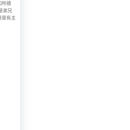
知所措
是弟兄
要是有主