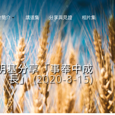
會簡介
講道集
分享與見證
相片集
職明基分享「事奉中成
長」 (2020-8-15)