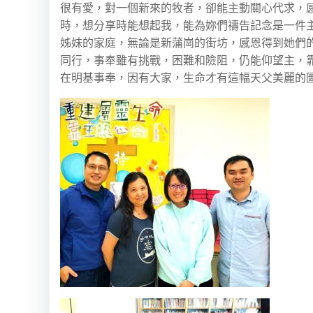
很有愛，對一個新來的牧者，卻能主動關心代求，
時，想分享時能想起我，能為妳們禱告記念是一件
姊妹的家庭，無論是新蒲崗的街坊，感恩得到她們
同行，事奉雖有挑戰，困難和險阻，仍能仰望主，
在明基事奉，因有大家，生命才有這幅天父美麗的