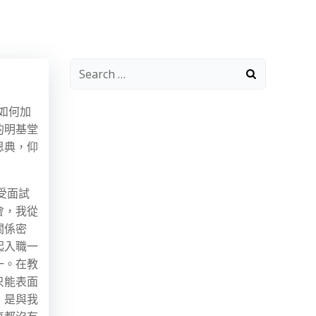
Search
for:
如何加
的明基堂
恩典，仰
受面試
會，我從
關係密
起入職一
一。在教
只能表面
，是與我