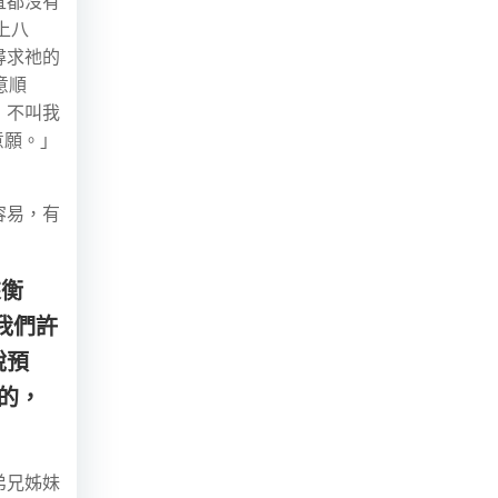
直都沒有
上八
尋求祂的
意順
，不叫我
意願。」
容易，有
來衡
我們許
說預
的，
弟兄姊妹