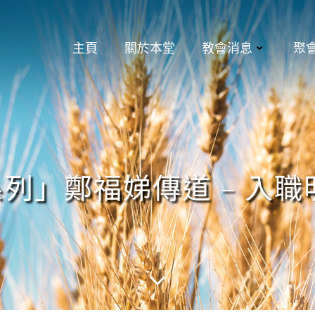
主頁
關於本堂
教會消息
聚
列」鄭福娣傳道 – 入