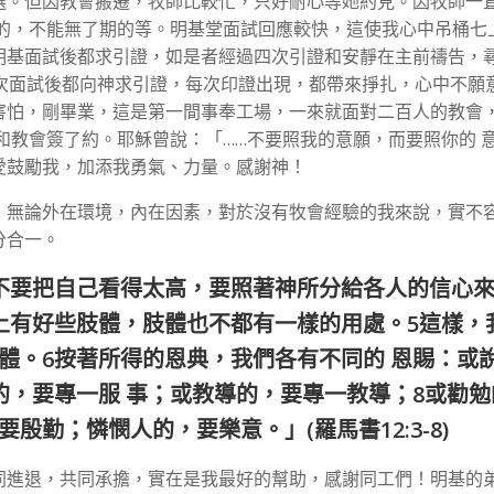
選。但因教會搬遷，牧師比較忙，只好耐心等她約見。因牧師一
要的，不能無了期的等。明基堂面試回應較快，這使我心中吊桶七
明基面試後都求引證，如是者經過四次引證和安靜在主前禱告，
次面試後都向神求引證，每次印證出現，都帶來掙扎，心中不願
害怕，剛畢業，這是第一間事奉工場，一來就面對二百人的教會
和教會簽了約。耶穌曾說：「……不要照我的意願，而要照你的 
愛鼓勵我，加添我勇氣、力量。感謝神！
，無論外在環境，內在因素，對於沒有牧會經驗的我來說，實不
分合一。
不要把自己看得太高，要照著神所分給各人的信心
上有好些肢體，肢體也不都有一樣的用處。5這樣，
體。6按著所得的恩典，我們各有不同的 恩賜：或
的，要專一服 事；或教導的，要專一教導；8或勸勉
勤；憐憫人的，要樂意。」(羅馬書12:3-8)
同進退，共同承擔，實在是我最好的幫助，感謝同工們！明基的