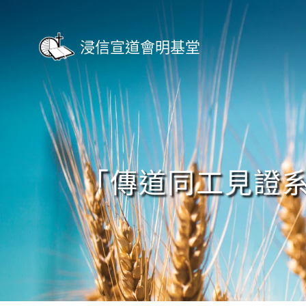
Skip
to
content
浸信宣道會明基堂
「傳道同工見證系