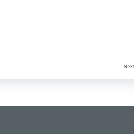
Post
Next
navigation