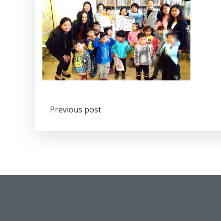
Post
Previous post
navigation