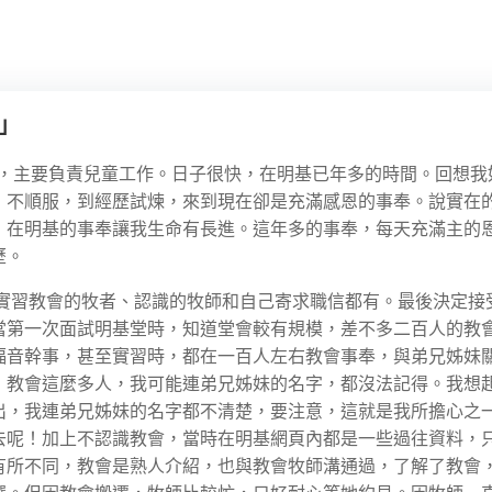
」
基堂，主要負責兒童工作。日子很快，在明基已年多的時間。回想我
，不順服，到經歷試煉，來到現在卻是充滿感恩的事奉。說實在
！在明基的事奉讓我生命有長進。這年多的事奉，每天充滿主的
歷。
、實習教會的牧者、認識的牧師和自己寄求職信都有。最後決定接
當第一次面試明基堂時，知道堂會較有規模，差不多二百人的教
福音幹事，甚至實習時，都在一百人左右教會事奉，與弟兄姊妹
，教會這麼多人，我可能連弟兄姊妹的名字，都沒法記得。我想
出，我連弟兄姊妹的名字都不清楚，要注意，這就是我所擔心之
去呢！加上不認識教會，當時在明基網頁內都是一些過往資料，
有所不同，教會是熟人介紹，也與教會牧師溝通過，了解了教會