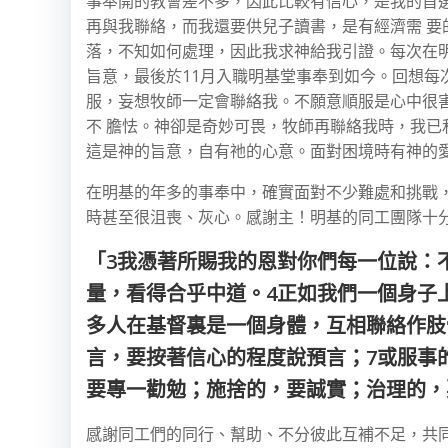
事奉開的教會差不多，因此比較有信心，是我的首
再與我聯絡，而我還要供兒子讀書，是有經濟需 
落，不知如何處理，因此我求神給我引證。每次在
旨意，最後於11月入職明基堂事奉到如今。回想每
服，妄想牧師一定會聯絡我。不願意順服是心中很
不 膽怯。神卻是奇妙可畏，牧師再聯絡我時，我已
這是神的旨意，自有祂的心意。面對困境時有神的
在明基的年多的事奉中，確實面對不少難處和挑戰
時甚至很沮喪、灰心。感謝主！明基的同工團隊十
「3我憑著所賜我的恩對你們每一位說：
量，看得合乎中道。4正如我們一個身子
多人在基督裏是一個身體，互相聯絡作肢
言，要按著信心的程度說預言；7或服事
要專一勸勉；施捨的，要誠實；治理的，要殷
感謝同工們的同行、幫助、不分彼此互補不足，共