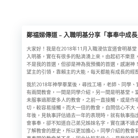
鄭福娣傳道 – 入職明基分享「事奉中成長
大家好！我是在2018年11月入職浸信宣道會明
入明基，實在有很多的點滴湧上來。由起初不樂意
不是我的首選，但卻是神為我預備的首選，感謝神
望主的引領，靠賴主的大能，每天都能有成長的經
我於2018年神學畢業後，尋找工場，老師、同學
有兩間教會，一間是同學介紹，另一間是明基堂。
未服事過那麼多人的教會，之前一直接觸，或是作
切，較容易接觸。而大一倍的教會，自問信心不大
年後，見執事評估過去一年的表現時，就有執事指
會事奉，卻不知道自己弟兄姊妹名字，實在講不過
了解教會的歷史，所以更加擔心。同學介紹的教會