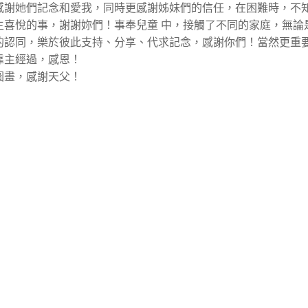
感謝她們記念和愛我，同時更感謝姊妹們的信任，在困難時，不
主喜悅的事，謝謝妳們！事奉兒童 中，接觸了不同的家庭，無論
的認同，樂於彼此支持、分享、代求記念，感謝你們！當然更重
靠主經過，感恩！
圖畫，感謝天父！