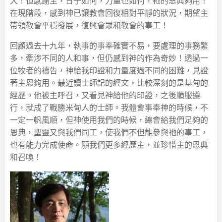
大！但感謝主，日子如何，力量也如何，衪的恩典夠用！
在現階段，感到神已讓教會回復相對平靜的狀況，期望主
帶領教會平穩發展，復興會眾和教會的事工！
回顧過去十九年，執事的事奉確實不易，要處理的事務繁
多，牽涉不同的人和事，但仍感到神的作為奇妙！透過一
位牧者的禱告，神給我印證和力量度過不同的困難，見證
著主恩夠用。最近讀士師記的經文，比較深刻的是基甸的
經歷。他被主呼召，又看見神給他的印證，之後順服遵
行，就成了戰勝米甸人的士師。我體會事奉神的時候，不
一定一帆風順，但神使用我們的時候，總會給我們足夠的
恩典，聖靈又與我們同工，使我們不但能參與衪的事工，
也有能力完成使命。願我們更多經歷主，並珍惜主的恩典
和召喚！