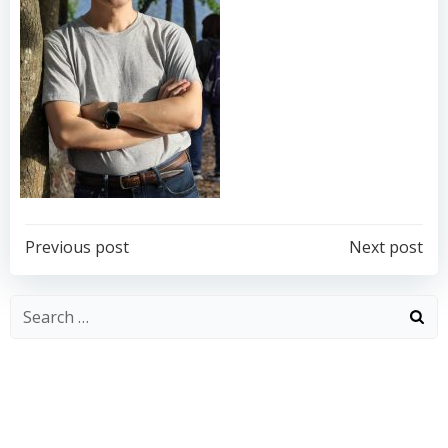
Post
Post
Previous post
Next post
navigation
navigation
Search
for: