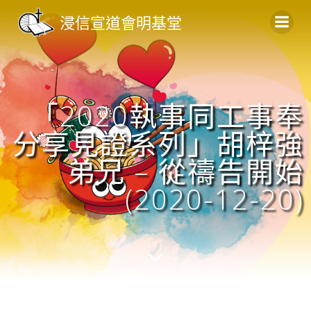
Skip
浸信宣道會明基堂
to
content
「2020執事同工事奉
分享見證系列」胡梓強
弟兄 – 從禱告開始
(2020-12-20)