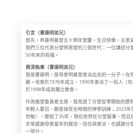
引言（曹達明弟兄）
首先，恭喜明基堂五十周年堂慶，生日快樂，主恩
我們三位代表分堂明恩堂的三個世代：一位講述分
50年來的祝福。
資深執事（曹達明弟兄）
我是曹達明，是母會明基堂差派出去的一分子。在
親。母會於1976年成立，1990年差派了一班人（
於1998年成為獨立教會。
作為植堂委員會主席，我見證了分堂從零開始的歷程：
年輕人蒙召，願意接受全時間的神學訓練；2023
世敏），歷經了35年，現在依然在分堂服事，而且
非常感謝母會當年的栽培、信任與差派，也感謝分
一部分。