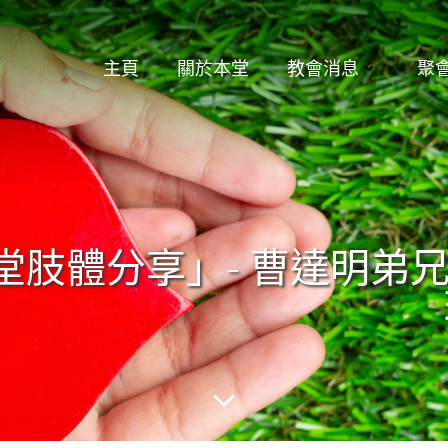
主頁
關於本堂
教會消息
聚
恩堂肢體分享」- 曹達明弟