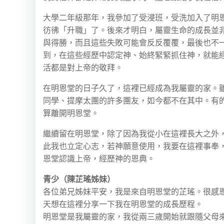
大學二年級那年，我參加了受浸班，受洗加入了明
彷彿「升職」了。後來才明白，屬靈生命的成長並
與得勝，而且這些失敗可能會反反覆覆，最後也不
到，在這些經歷中認定神、始終緊緊抓住神，就能
活都是對上帝的敬拜。
在明恩堂的日子久了，這裡已經成為我屬靈的家。
同學、提摩太團的許多團友，如今都不在其中。有
算離開明恩堂。
繼續留在明恩堂，除了因為我從小在這裡長大之外
此我也立定心志，若神願意使用，我要在這裡事奉
恩堂認識上帝，經歷神的恩典。
青少（陳芷瑤姊妹）
各位弟兄姊妹平安，我是來自明恩堂的芷瑤。很感
天想在這裡分享一下我在明恩堂的成長歷程。
明恩堂是我屬靈的家，我從兩三歲開始就跟隨父母