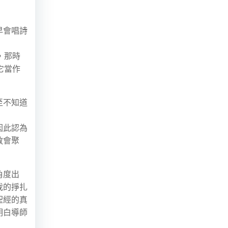
早會唱詩
，那時
它當作
至不知道
因此認為
教會聚
角度出
我的掙扎
聖經的真
明白導師