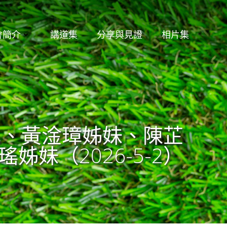
會簡介
講道集
分享與見證
相片集
兄、黃淦璋姊妹、陳芷
瑤姊妹（2026-5-2）