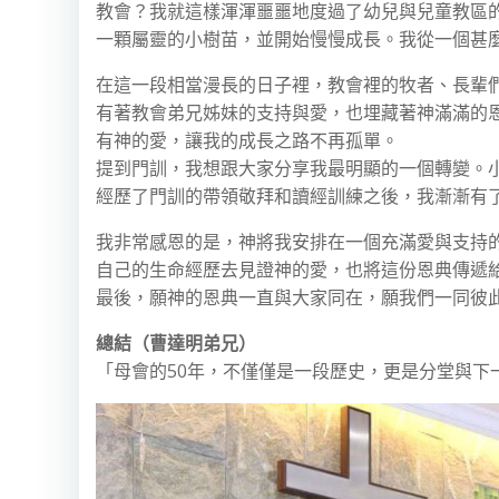
教會？我就這樣渾渾噩噩地度過了幼兒與兒童教區
一顆屬靈的小樹苗，並開始慢慢成長。我從一個甚
在這一段相當漫長的日子裡，教會裡的牧者、長輩
有著教會弟兄姊妹的支持與愛，也埋藏著神滿滿的
有神的愛，讓我的成長之路不再孤單。
提到門訓，我想跟大家分享我最明顯的一個轉變。
經歷了門訓的帶領敬拜和讀經訓練之後，我漸漸有
我非常感恩的是，神將我安排在一個充滿愛與支持
自己的生命經歷去見證神的愛，也將這份恩典傳遞
最後，願神的恩典一直與大家同在，願我們一同彼
總結（曹達明弟兄）
「母會的50年，不僅僅是一段歷史，更是分堂與下