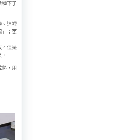
漸種下了
變。這裡
契」；更
敢。但是
典。
成熟，用