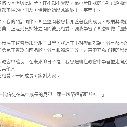
的階段。但與此同時，在不知不覺間，高小時期我的心裡已經漸
麼都不懂的小朋友，慢慢開始願意跟從主、事奉主。
們、我的門訓同伴，甚至整間教會都見證著我的成長、軟弱與改
恩典。正是弟兄姊妹之間的彼此相愛，讓我學會了甚麼叫做「團
小時候在教會參加分組主日學，我連在小組裡面說話、分享都不
了勇氣在會眾面前唱歌、分享和讀經等等，這當中充滿了神的恩
的教會中成長。在未來的日子裡，我會繼續在教會中學習並走向
給其他人。
此相愛，一同成長，謝謝大家。
一代信徒在其中成長的見證。願一切榮耀都歸於神！」