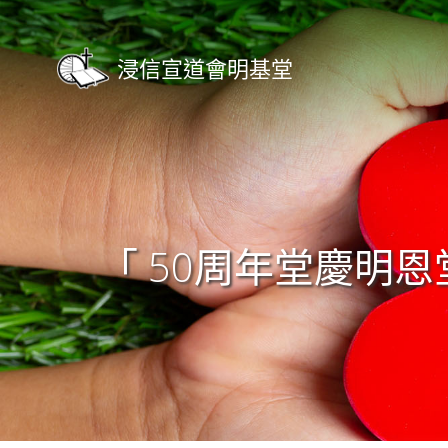
Skip
to
content
浸信宣道會明基堂
「 50周年堂慶明