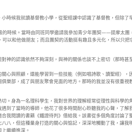
。小時候我就讀基督教小學，從聖經課中認識了基督教，但除了
年級的時候。當時由同班同學邀請我參加青少年團契——提摩太團
人，可以和他做朋友；而且團契的活動挺有趣且多元化，所以只把
但對神的認識依然不夠深刻，與神的關係也談不上密切（那時甚
的關心與照顧，還能學習到一些技能（例如唱詩歌、讀聖經），
個俱樂部，成了與朋友聚會見面的地方。那時的我並沒有很重視
熱切。身為一名理科學生，我對世界的理解經常從理性與科學的
我遇到了當時的導師，他花了很多時間耐心聆聽我的心聲，了解
適合我閱讀的書籍《鐵證待判》借給我。該書從多個角度討論了
七八八，但這種量身打造的關心與惦記，深深地觸動了我，讓我
仰上繼續進深。