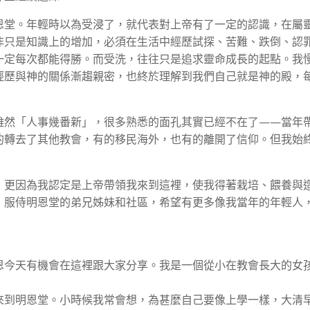
恩堂。年輕時以為受浸了，就代表對上帝有了一定的認識，在屬
非只是知識上的增加，必須在生活中經歷試探、苦難、跌倒、認
一定每次都能得勝。而受洗，往往只是追求靈命成長的起點。我
經歷與神的關係漸趨親密，也終於理解到我們自己就是神的殿，
雖然「人事幾番新」，很多熟悉的面孔其實已經不在了——當年
的轉去了其他教會，有的移民海外，也有的離開了信仰。但我始
，更因為我認定是上帝帶領我來到這裡，使我得著栽培、餵養與
，服侍明恩堂的弟兄姊妹和社區，希望有更多像我當年的年輕人
恩今天有機會在這裡跟大家分享。我是一個從小在教會長大的女
來到明恩堂。小時候我常會想，為甚麼自己要像上學一樣，大清