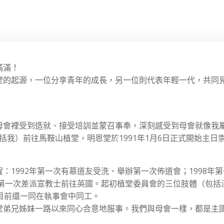
滿滿！
堂的起源，一位分享青年的成長，另一位則代表年輕一代，共同
母會裡受到造就、接受培訓並蒙召事奉，深刻感受到母會就像我
包括我）前往馬鞍山植堂，明恩堂於1991年1月6日正式開始主日
1992年第一次有慕道友受洗、舉辦第一次佈道會；1998年
年第一次差派宣教士前往英國。起初植堂委員會的三位肢體（包括
目前還一同在執事會中同工。
堂弟兄姊妹一路以來同心合意地服事。我們與母會一樣，都是主