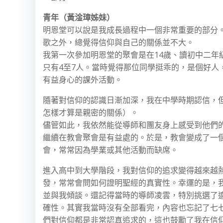
青年（黃淦璋姊妹）
明恩堂可以說是我成長過程中一個非常重要的部分
歌之外，總覺得信仰與自己的關係並不大。
我第一次參加明恩堂的聚會是在14歲、讀初中二
只有4至7人。當時覺得那位同學挺乖的，是個好
有益身心的課外活動。
隨著對信仰的認識日漸加深，我在中學時期認信，
怎樣才算是親密的關係）。
儘管如此，我依然能從導師和團友身上感受到他們
繼續在教會聚會是有益處的。於是，教會變成了一
會，常常因為學業或其他活動而缺席。
進入高中到大學階段，我對信仰的追求變得越來越
發，常常會問如何證明聖經的真實性。幸運的是，
並與我傾談。還記得當時的導師凌雲，特別挑選了
確性。其實我當時沒有全部看完，內容也忘記了七
們對信仰都是非常認真追求的，這也鼓勵了我在信