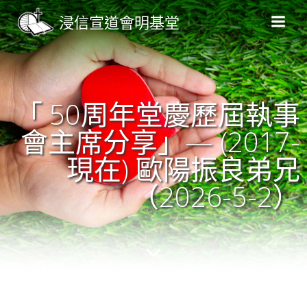
Skip
浸信宣道會明基堂
to
content
「 50周年堂慶歷屆執事
會主席分享」— (2017-
現在) 歐陽振良弟兄
（2026-5-2）