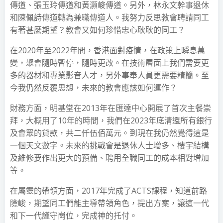
傳道、張玉玲傳道和黃灝峻傳道。另外，林永文幹事退休
和陳佩詩傳道轉為兼職傳道人。我努力反思教會聘請同工
有著甚麼期望？教會又如何珍惜忠心耿耿的同工？
在2020年至2022年間，香港面對疫情，在政策上瞬息萬
變，聚會隨時暫停，隨時更改。在技術層面上我們需要更
多的器材和專業影音人才，另外事奉人員更需要精簡。至
今我仍然反覆思想，未來的教會應該如何運作？
財務方面，明基堂在2013年在匯達中心開展了首次主餐崇
拜，大概用了10年的時間，我們在2023年底清還所有銀行
及會眾的貸款，共二仟伍佰萬元。到現在我仍然覺得這是
一個天文數字。未來的挑戰會是退休人士增多、樓宇結構
及維修要作出更大的預備、聘用全職同工的成本相對增加
等。
在屬靈的帶領方面，2017年完成了ACTS課程，知道前路
險峻，期望同工們能主導帶領角色，提出方案，讓這一代
和下一代謹守崗位，完成神的托付。