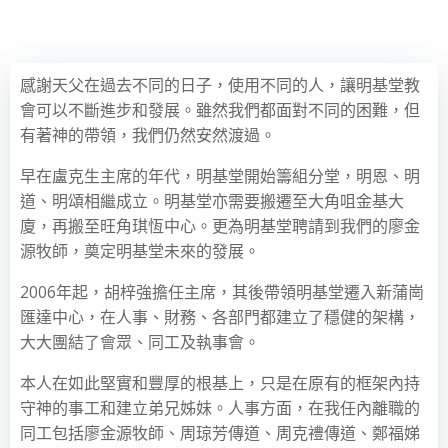
感謝天父在過去不同的日子，使用不同的人，讓明基堂教
會可以不斷進步和發展。雖然我們都面對不同的困難，但
有著神的帶領，我們仍然安然渡過。
早在盧克生主席的年代，明基堂開始籌組分堂，明恩、明
道、明頌相繼成立。明基堂亦需要搬遷至大角咀金基大
廈，再搬至旺角琪恆中心。更為明基堂聘請到我們的廖金
源牧師，奠定明基堂未來的發展。
2006年起，胡梓強擔任主席，其後帶領明基堂遷入新蒲崗
匯達中心，在人事、財務、各部門都建立了穩健的架構，
大大團結了會眾、同工及執事會。
本人在如此堅實和豐厚的根基上，只是在原有的框架內持
守神的事工和建立弟兄姊妹。人事方面，在我任內離職的
同工包括廖金源牧師、周琼芳傳道、周克禮傳道、鄭福娣