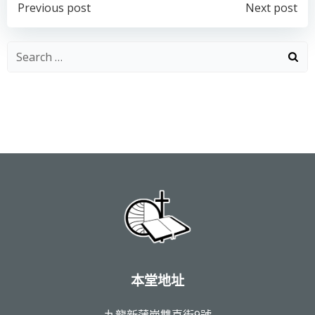
Post
Post
Previous post
Next post
navigation
navigation
Search
for:
本堂地址
九龍新蒲崗雙喜街9號