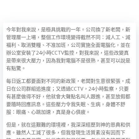
今年對我來說，是極具挑戰的一年。公司換了新老闆，新
管理層一上場，整個工作環境變得截然不同：減人工、減
褔利、取消雙糧、不准加班，公司實施全面電腦化，並在
辦公室安裝了24小時CCTV監控，對我來說，這些改變真
是帶來很大壓力，因為我對電腦不是很熟，甚至可以說是
有點驚。
每日返工都要面對不同的新政策，老闆對生意很緊張，成
日在公司群組追進度；又透過CCTV，24小時監察，只要
有甚麼做得不好，他就會大聲點名叫人跟進，甚至放假都
要隨時回應訊息。這些壓力令我失眠、生病，身體不舒
服：眼痛、心跳加速，真是身心俱疲。
但是，就在這艱難的環境裡，我深深經歷到神的恩典和供
應。雖然人工減了很多，但我發現生活質素沒有因而下