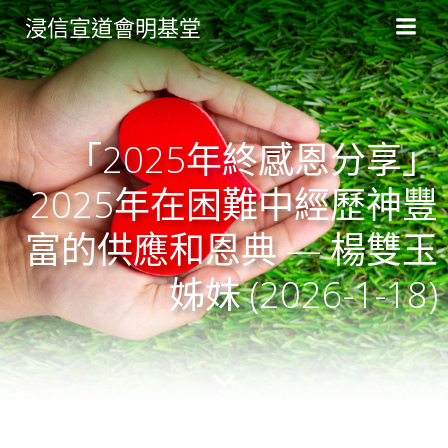
Skip
浸信宣道會明基堂
to
content
「2025年終感恩分享」
2025年在困難中經歷神豐
富的供應和恩典 — 楊雙玉
姊妹 (2026-1-18)