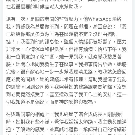
在我最需要的時候差派人來幫助我。
還有一次，是關於老闆的監督壓力。他WhatsApp聯絡
我，質疑我為甚麼做不到、問題在哪裡，甚至會說：「我
已經給你那麼多資源，為甚麼還搞不定？沒理由搞唔
掂！」我看到他的訊息後，整個人情緒都被影響了，壓力
非常大，心情沉重和很低落。但神有預備：恰巧下午，我
和一位朋友約了吃午餐。她一見到我，就察覺我愁眉苦
臉，她關心地問我發生了甚麼事。我把事情告訴她，她聽
完後，很有耐心地一步一步幫我理清思路，教我該怎麼回
應老闆的問題。她的建議非常有條理，幫助我釐清了混亂
的思緒。回到公司後，我照著她的建議跟老闆解釋，沒想
到老闆竟然接受了，甚至還改善了我工作上的安排。這一
切我知道不是偶然，而是神的安排與祝福。
在與新同事的相處上，我也經歷了磨合與成長。剛開始
時，她對我有些不滿，覺得我說話太煩躁。我主動與她溝
通，了解她的感受，並真誠地道歉，承認是自己的情緒影