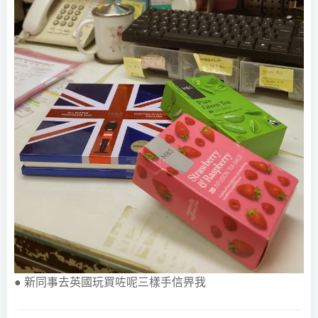
● 新同事去英國玩買咗呢三樣手信畀我