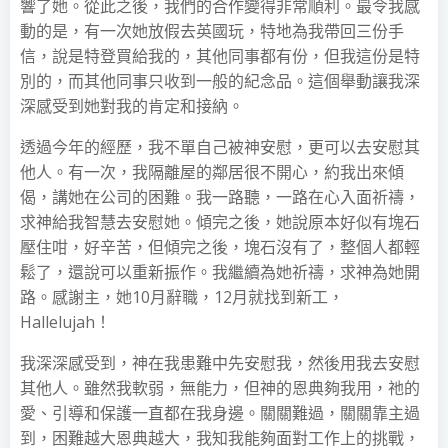
響了她。從此之後，我們的合作變得非常順利。最令我感
動的是，有一次她放假去英國玩，特地為我帶回三份手
信，說是特登買給我的，其他同事都有份，但我這份是特
別的，而其他同事只收到一般的紀念品。這個舉動讓我深
深感受到她對我的肯定和接納。
透過今年的經歷，我不單自己被神安慰，更可以去安慰其
他人。有一次，我隔離屋的鄰居很不開心，約我出來傾
偈，講她在公司的困難。我一路聽，一路在心入面祈禱，
求神給我智慧去安慰她。傾完之後，她說原本好似有塊石
壓住咁，好辛苦，但傾完之後，塊石沒有了，整個人都輕
鬆了，還說可以重新振作。我繼續為她祈禱，求神為她開
路。感謝主，她10月辭職，12月就找到新工，
Hallelujah！
我深深感受到，神在我患難中先安慰我，然後用我去安慰
其他人。雖然我軟弱，無能力，但神的恩典夠我用，祂的
愛、引導和保護一直都在我身邊。關關難過，關關靠主過
到，困難越大恩典越大，我知我能夠面對工作上的挑戰，