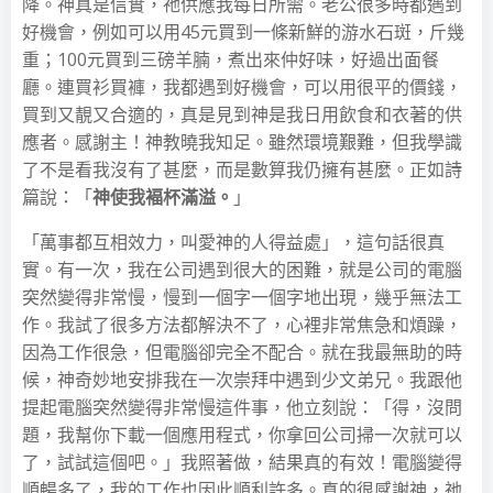
降。神真是信實，祂供應我每日所需。老公很多時都遇到
好機會，例如可以用45元買到一條新鮮的游水石斑，斤幾
重；100元買到三磅羊腩，煮出來仲好味，好過出面餐
廳。連買衫買褲，我都遇到好機會，可以用很平的價錢，
買到又靚又合適的，真是見到神是我日用飲食和衣著的供
應者。感謝主！神教曉我知足。雖然環境艱難，但我學識
了不是看我沒有了甚麼，而是數算我仍擁有甚麼。正如詩
篇說：「
神使我褔杯滿溢。
」
「萬事都互相效力，叫愛神的人得益處」，這句話很真
實。有一次，我在公司遇到很大的困難，就是公司的電腦
突然變得非常慢，慢到一個字一個字地出現，幾乎無法工
作。我試了很多方法都解決不了，心裡非常焦急和煩躁，
因為工作很急，但電腦卻完全不配合。就在我最無助的時
候，神奇妙地安排我在一次崇拜中遇到少文弟兄。我跟他
提起電腦突然變得非常慢這件事，他立刻說：「得，沒問
題，我幫你下載一個應用程式，你拿回公司掃一次就可以
了，試試這個吧。」我照著做，結果真的有效！電腦變得
順暢多了，我的工作也因此順利許多。真的很感謝神，祂