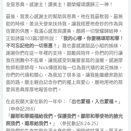
全是恩典。感謝主！讚美主！願榮耀頌讚歸三一神！
最後，我衷心感謝主的幫助與恩典。祂在我最軟弱、最無
助的時候，差派天使來扶持我，讓我經歷祂奇妙的作為與
信實的供應。我滿心感恩與讚美，願將一切榮耀歸給神。
正如詩篇103篇2節所說：「
我的心哪，你要稱頌耶和華！
不可忘記他的一切恩惠！
」我也要感謝甜品小組的姊妹，
謝謝你們在這一年裡的支持、鼓勵與陪伴。你們的同行讓
我在困難中不孤單，讓我感受到屬靈家庭的溫暖。感謝廖
牧師和廖師母、Nick傳道和每一位為我代禱的弟兄姊妹，
你們的代禱和關心，為我加了很多油，讓我能繼續奔跑前
面的路。願主親自記念你們的擺上與愛心，願祂用祂的慈
愛與恩典厚厚地報答你們。
在此祝願大家在新的一年中：「
出也蒙福，入也蒙福。
」
（申命記28:6）
「
願耶和華賜福給我們，保護我們。願耶和華使祂的臉光
照我們，賜恩給我們。
」（參民數記6:24-25）
願我們的生命如栽在溪水旁的樹，按時候結果子，葉子也