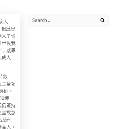
Search
病入
for:
，但感恩
胞入了骨
離世後我
伴；感恩
大成人
詩歌
恩主帶領
導師。
00練
但仍堅持
又豈敢怠
名給他
神益人，