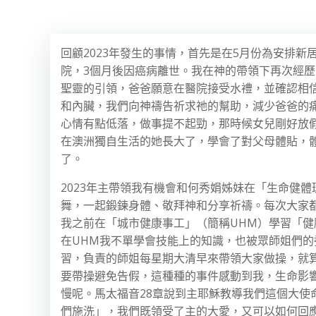
回顧2023年發生的事情，首先是在5月份為安排
院，3個月後因癌病離世。我在神的帶領下再次經歷
聖靈的引領，爸爸願意在醫院接受水禮，並確認相
和內臟，我們向神禱告祈求祂的幫助，減少爸爸的
心情有點低落，做事提不起勁，那時候女兒剛好放
在澳洲獨自生活的她長大了，學會了對父母體貼，
了。
2023年主帶領我有機會和何秀娟姊妹在「生命健
舞，一起鍛鍊身體、敬拜神和分享祈禱。每次大家
我之前在「城市健康事工」（簡稱UHM）學習「
在UHM我不單學會技能上的知識，也被眾師姐們的委
習，負責的師姐每星期大清早來帶領大家做操，就
要帶操避免告假，這種種的事件感動到我，生命影
慢呢。馬太福音28章說到主耶穌教導我們這個大
們施洗」，我們既領受了主的大愛，又可以如何回