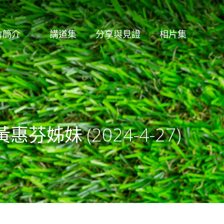
會簡介
講道集
分享與見證
相片集
姊妹 (2024-4-27)