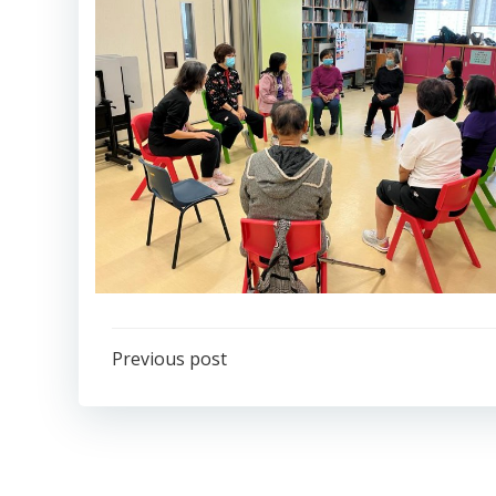
Post
Previous post
navigation