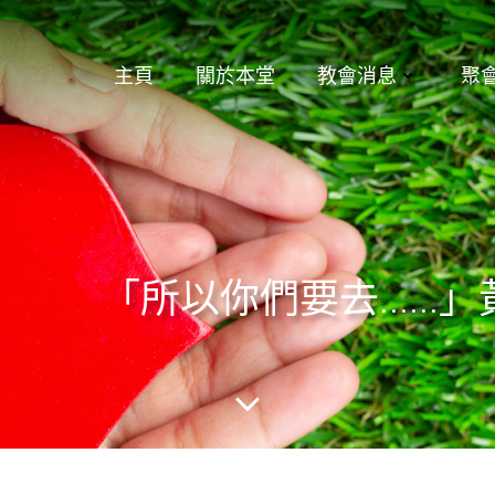
主頁
關於本堂
教會消息
聚
「所以你們要去……」黃惠芬