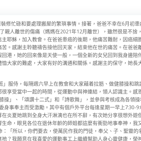
新居裝修忙碌和要處理搬屋的繁瑣事情。接著，爸爸不幸在6月初患
了親人離世的傷痛（媽媽在2021年12月離世），雖然很是不捨
信主耶穌，加入教會。在爸爸患癌的後期，他痛苦難耐，因癌細
痛苦。感謝主聆聽禱告接他回天家，結束他在世的痛苦。在爸爸
假回港，她的回來像是天使一般，一個全新的女兒回到我身邊陪
體恤大家的難處，大家有好的溝通和關係。感謝主的保守，她長
體班」服侍，每隔週六早上在教會和大家藉着拉筋、做健膝操和跳
都很享受當中一起的時間，從運動中與神連結，領人認識主。感
健膝操」、「頌讚十二式」和「詩歌舞」，並參與考核成為各領操
身事奉主而受激勵。其中有個戶外平台每逢星期一早上7:30-9:
算在炎夏她跳到全身大汗淋漓也在所不辭，有次她分享很想外遊
響生命，眼見各位在退休年齡的師姐都這麼有衝勁地事奉神，我
使命：「所以，你們要去，使萬民作我的門徒，奉父、子、聖靈的
應祂？我願意在我喜愛的運動事工上繼續幫助人身心靈健康，榮