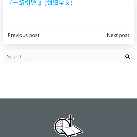
『一路引導 』(閱讀全文)
Post
Post
Previous post
Next post
navigation
navigation
Search
for: