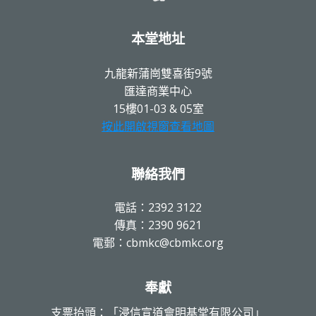
本堂地址
九龍新蒲崗雙喜街9號
匯達商業中心
15樓01-03 & 05室
按此開啟視窗查看地圖
聯絡我們
電話：2392 3122
傳真：2390 9621
電郵：cbmkc@cbmkc.org
奉獻
支票抬頭：「浸信宣道會明基堂有限公司」