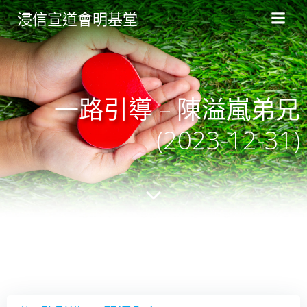
Skip
浸信宣道會明基堂
to
content
一路引導 – 陳溢嵐弟兄
(2023-12-31)